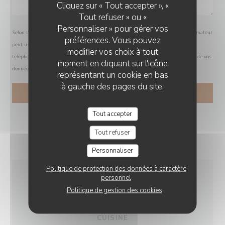
Cliquez sur « Tout accepter », «
Tout refuser » ou «
Personnaliser » pour gérer vos
Selon l'article L.223-2 du code de la consommation, il est rappelé que le consommateur
préférences. Vous pouvez
peut user de son droit à s'inscrire sur la liste d'opposition au démarchage
modifier vos choix à tout
téléphonique Bloctel :
bloctel.gouv.fr
. Pour plus d'informations sur le traitement de vos
moment en cliquant sur l'icône
données, consultez notre
politique de confidentialité
.
représentant un cookie en bas
à gauche des pages du site.
Tout accepter
Tout refuser
Personnaliser
Politique de protection des données à caractère
personnel
INFOS PRATIQUES
Politique de gestion des cookies
CUISINE