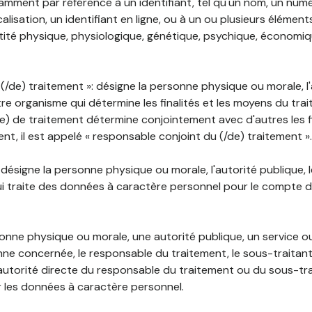
mment par référence à un identifiant, tel qu'un nom, un numér
lisation, un identifiant en ligne, ou à un ou plusieurs élément
tité physique, physiologique, génétique, psychique, économiqu
(/de) traitement »: désigne la personne physique ou morale, l'
tre organisme qui détermine les finalités et les moyens du tra
) de traitement détermine conjointement avec d'autres les fin
t, il est appelé « responsable conjoint du (/de) traitement ».
: désigne la personne physique ou morale, l'autorité publique, 
i traite des données à caractère personnel pour le compte 
rsonne physique ou morale, une autorité publique, un service 
nne concernée, le responsable du traitement, le sous-traitan
'autorité directe du responsable du traitement ou du sous-tra
r les données à caractère personnel.