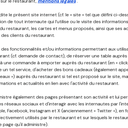
 sur le restaurant,
mentions légales
.
ite le présent site internet (cf. le « site » tel que défini ci-de
ion de tout internaute qui l’utilise ou le visite des informati
é du restaurant, les cartes et menus proposés, ainsi que ses a
r des clients du restaurant.
 des fonctionnalités et/ou informations permettant aux utilis
urant (cf. demande de contact), de réserver une table auprès
à une commande à emporter auprès du restaurant (en « click a
 un tel service, d'acheter des bons cadeaux (également appe
aux ») auprès du restaurant si tel est proposé sur le site, m
mations et actualités en lien avec l'activité du restaurant.
nistre également des pages présentant son activité et lui pe
s réseaux sociaux et d'interagir avec les internautes par l'in
le, Facebook, Instagram et X (anciennement « Twitter »), en 
ectivement utilisés par le restaurant et sur lesquels le resta
 page qu'il administre).