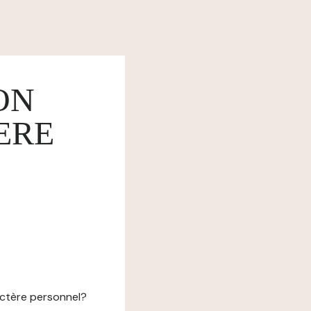
ON
ERE
actère personnel?