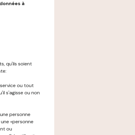
 données à
s, qu'ils soient
nte:
 service ou tout
il s'agisse ou non
à une personne
re une «personne
ent ou