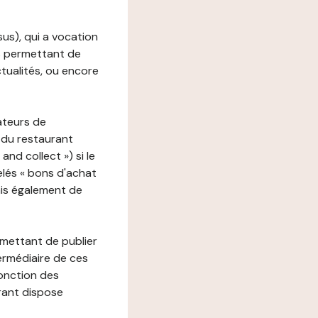
ssus), qui a vocation
ons permettant de
ctualités, ou encore
ateurs de
 du restaurant
nd collect ») si le
lés « bons d'achat
ais également de
rmettant de publier
termédiaire de ces
fonction des
urant dispose