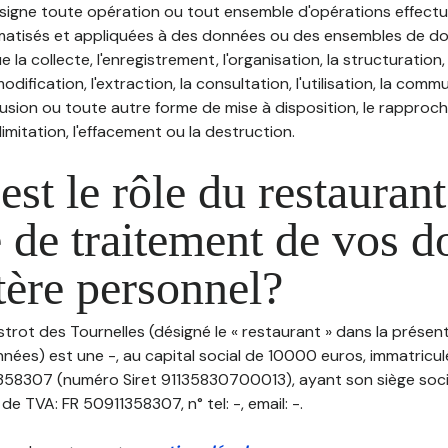
désigne toute opération ou tout ensemble d'opérations effectu
atisés et appliquées à des données ou des ensembles de do
e la collecte, l'enregistrement, l'organisation, la structuration
odification, l'extraction, la consultation, l'utilisation, la com
ffusion ou toute autre forme de mise à disposition, le rappro
 limitation, l'effacement ou la destruction.
est le rôle du restaurant
 de traitement de vos 
tère personnel?
istrot des Tournelles (désigné le « restaurant » dans la présen
nées) est une -, au capital social de 10000 euros, immatricu
358307 (numéro Siret 91135830700013), ayant son siège soci
de TVA: FR 50911358307, n° tel: -, email: -.