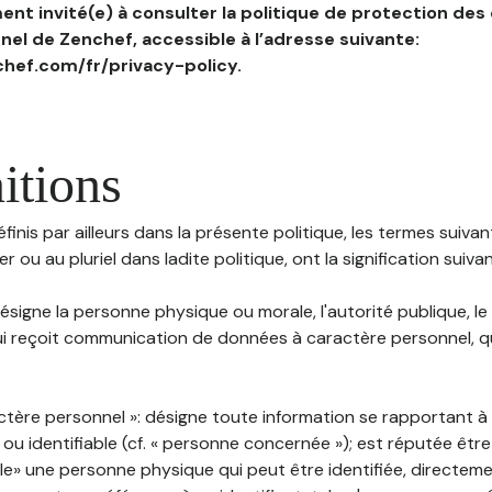
nt invité(e) à consulter la politique de protection des
el de Zenchef, accessible à l’adresse suivante:
hef.com/fr/privacy-policy.
itions
inis par ailleurs dans la présente politique, les termes suivant
r ou au pluriel dans ladite politique, ont la signification suiva
 désigne la personne physique ou morale, l'autorité publique, le
i reçoit communication de données à caractère personnel, qu'
ctère personnel »: désigne toute information se rapportant 
 ou identifiable (cf. « personne concernée »); est réputée êt
ble» une personne physique qui peut être identifiée, directem