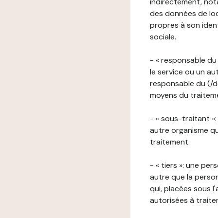
indirectement, nota
des données de loca
propres à son iden
sociale.
- « responsable du 
le service ou un au
responsable du (/de
moyens du traitemen
- « sous-traitant »
autre organisme qu
traitement.
- « tiers »: une pe
autre que la perso
qui, placées sous l
autorisées à traite