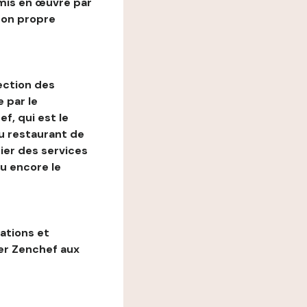
mis en œuvre par
son propre
ection des
 par le
f, qui est le
au restaurant de
ier des services
ou encore le
gations et
ter Zenchef aux