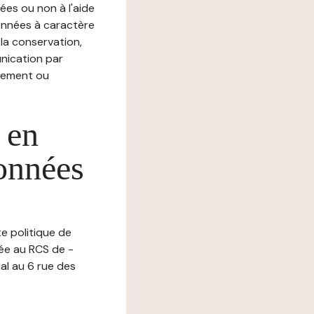
ées ou non à l'aide
nnées à caractère
, la conservation,
munication par
chement ou
 en
données
te politique de
lée au RCS de -
al au 6 rue des