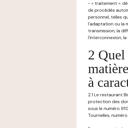
- « traitement »: 
de procédés autom
personnel, telles qu
l'adaptation ou la m
transmission, la di
l'interconnexion, la
2 Quel 
matière
à carac
2.1 Le restaurant B
protection des don
sous le numéro 911
Tournelles, numéro 