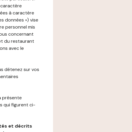
 caractère
nées à caractère
des données ») vise
re personnel mis
vous concernant
net du restaurant
ions avec le
us détenez sur vos
mentaires
a présente
 qui figurent ci-
és et décrits