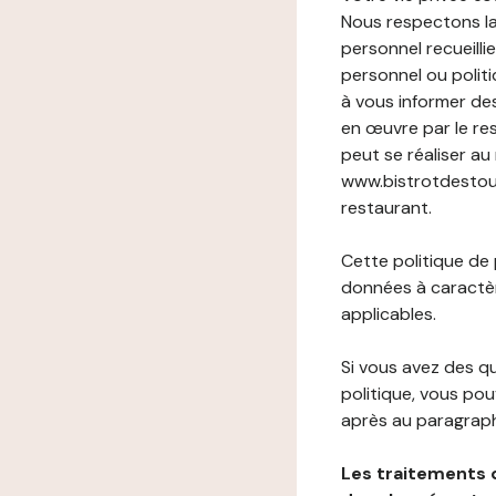
Nous respectons la
personnel recueilli
personnel ou politi
à vous informer de
en œuvre par le re
peut se réaliser au
www.bistrotdestourn
restaurant.
Cette politique de
données à caractèr
applicables.
Si vous avez des 
politique, vous po
après au paragraph
Les traitements 