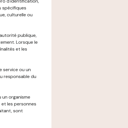
o d'identification,
s spécifiques
e, culturelle ou
autorité publique,
itement. Lorsque le
alités et les
le service ou un
du responsable du
ou un organisme
t et les personnes
itant, sont