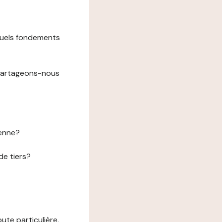
 quels fondements
 partageons-nous
éenne?
de tiers?
te particulière.