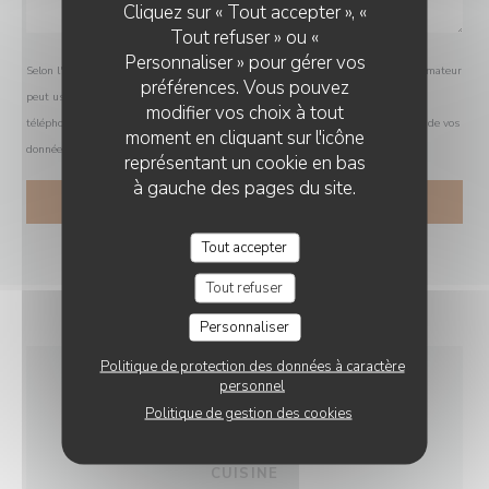
Cliquez sur « Tout accepter », «
Tout refuser » ou «
Personnaliser » pour gérer vos
Selon l'article L.223-2 du code de la consommation, il est rappelé que le consommateur
préférences. Vous pouvez
peut user de son droit à s'inscrire sur la liste d'opposition au démarchage
modifier vos choix à tout
téléphonique Bloctel :
bloctel.gouv.fr
. Pour plus d'informations sur le traitement de vos
moment en cliquant sur l'icône
données, consultez notre
politique de confidentialité
.
représentant un cookie en bas
à gauche des pages du site.
Tout accepter
Tout refuser
Personnaliser
Politique de protection des données à caractère
personnel
INFOS PRATIQUES
Politique de gestion des cookies
CUISINE