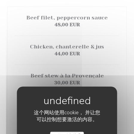
Beef filet, peppercorn sauce
48,00 EUR
Chicken, chanterelle & jus
44,00 EUR
Beef stew à la Provençale
30,00 EUR
Cordon Bleu, comté & Prince de
这个网站使用cookie， 并让您
Paris ham
可以控制想要激活的内容。
32,00 EUR