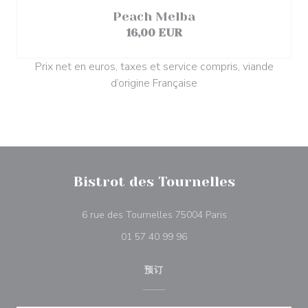
Peach Melba
16,00 EUR
Prix net en euros, taxes et service compris, viande
d’origine Française
Bistrot des Tournelles
((在新窗口中打开))
6 rue des Tournelles 75004 Paris
01 57 40 99 96
预订