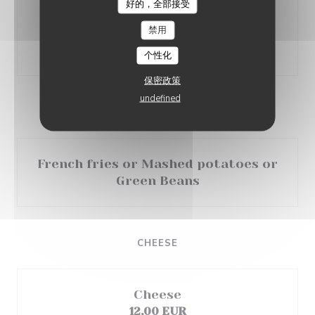
好的，全部接受
Eggplant & provolone ravioli,
禁用
datterini tomatoes
38,00 EUR
个性化
保密政策
undefined
TOPPINGS OF YOUR CHOICE
French fries or Mashed potatoes or
Green Beans
CHEESE
Cheese
12,00 EUR