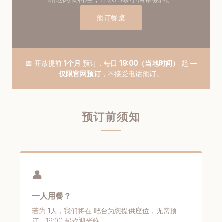
预订餐桌
📅 开放提前
1个月
预订，每日
19:00（当地时间）
起 —
仅限官网预订
，不接受电话预订。
预订前须知
👤
一人用餐？
若为
1人
，我们将在
吧台为您提供座位，无需预
订
，19:00 起欢迎光临。