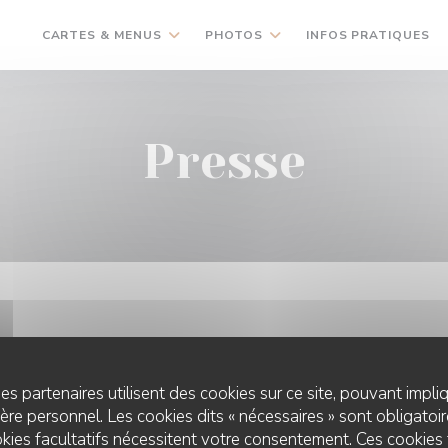
CARTES & MENUS
PHOTOS
INFOS PRATIQUES
Presse
es partenaires utilisent des cookies sur ce site, pouvant impli
re personnel. Les cookies dits « nécessaires » sont obligatoire
kies facultatifs nécessitent votre consentement. Ces cookies 