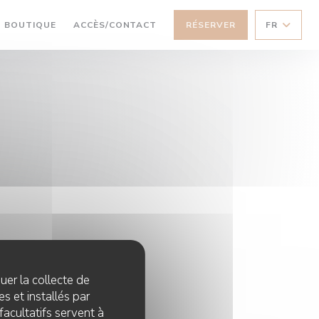
((OUVRE UNE NOUVELLE FENÊTRE))
BOUTIQUE
ACCÈS/CONTACT
RÉSERVER
FR
quer la collecte de
s et installés par
facultatifs servent à