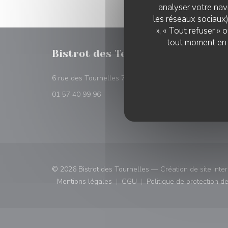
analyser votre navi
les réseaux sociaux)
», « Tout refuser »
tout moment en c
Bistrot des Tournelles
RÉSER
((ouvre une nouvelle 
6 rue des Tournelles 75004 Paris
RÉSE
01 57 40 99 96
© 2026 Bistrot des Tournelles — Création de site inte
Mentions légales
CGU
Politique de protection 
((ouvre une nouvelle fenêtre))
((ouvre une nouvelle fenêtre)