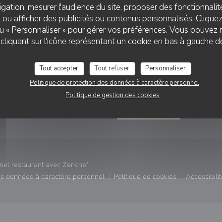
gation, mesurer l'audience du site, proposer des fonctionnalité
 ou afficher des publicités ou contenus personnalisés. Clique
 ou « Personnaliser » pour gérer vos préférences. Vous pouvez 
liquant sur l'icône représentant un cookie en bas à gauche d
VATION
NOUS SUIVRE
Tout accepter
Tout refuser
Personnaliser
fenêtre))
Politique de protection des données à caractère personnel
RVER
Instagram ((ouvre une nouvel
Politique de gestion des cookies
NEWSLETTER
((ouvre une nouvelle fenêtre))
rnet restaurant avec
Zenchef
des données à caractère personnel
Politique de cookies
Accessibilit
)
((ouvre une nouvelle fenêtre))
((ouvre une nouvelle fe
((ouv