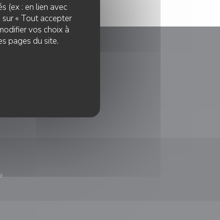
s (ex : en lien avec
z sur « Tout accepter
modifier vos choix à
es pages du site.
le fenêtre))
e
nêtre))
re une nouvelle fenêtre))