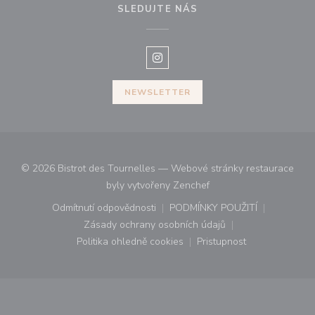
SLEDUJTE NÁS
Instagram ((otevře se v novém o
NEWSLETTER
© 2026 Bistrot des Tournelles — Webové stránky restaurace
((otevře se v novém okn
byly vytvořeny
Zenchef
Odmítnutí odpovědnosti
PODMÍNKY POUŽITÍ
((otevře se v novém okně))
((otevře se v novém o
Zásady ochrany osobních údajů
((otevře se v novém okně))
Politika ohledně cookies
Pristupnost
((otevře se v novém okně))
((otevře se v novém o