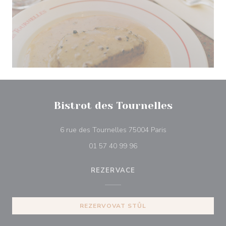
Bistrot des Tournelles
((otevře se v nové
6 rue des Tournelles 75004 Paris
01 57 40 99 96
REZERVACE
REZERVOVAT STŮL