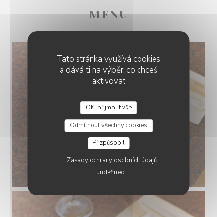
MENU
Tato stránka využívá cookies
a dává ti na výběr, co chceš
aktivovat
OK, přijmout vše
Odmítnout všechny cookies
Přizpůsobit
Zásady ochrany osobních údajů
Oeufs Mayonnaise
undefined
© Marine Billet