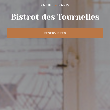
KNEIPE
•
PARIS
Bistrot des Tournelles
RESERVIEREN