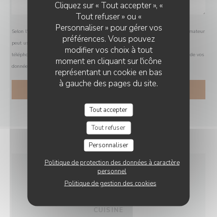
Cliquez sur « Tout accepter », «
Tout refuser » ou «
Personnaliser » pour gérer vos
Selon l'article L.223-2 du code de la consommation, il est rappelé que le consommateur
préférences. Vous pouvez
peut user de son droit à s'inscrire sur la liste d'opposition au démarchage
modifier vos choix à tout
téléphonique Bloctel :
bloctel.gouv.fr
. Pour plus d'informations sur le traitement de vos
moment en cliquant sur l'icône
données, consultez notre
politique de confidentialité
.
représentant un cookie en bas
à gauche des pages du site.
Tout accepter
Tout refuser
Personnaliser
Politique de protection des données à caractère
personnel
INFOS PRATIQUES
Politique de gestion des cookies
CUISINE