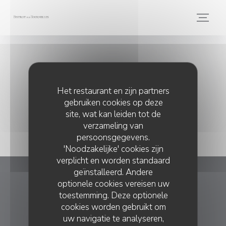
Cookies beheer paneel
Pers
Het restaurant en zijn partners
gebruiken cookies op deze
site, wat kan leiden tot de
verzameling van
persoonsgegevens.
'Noodzakelijke' cookies zijn
verplicht en worden standaard
geïnstalleerd. Andere
Bistrot des Tournelles
optionele cookies vereisen uw
toestemming. Deze optionele
cookies worden gebruikt om
((opent in een nie
6 rue des Tournelles 75004 Paris
uw navigatie te analyseren,
01 57 40 99 96