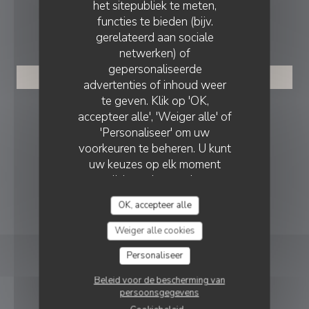
het sitepubliek te meten,
functies te bieden (bijv.
RESERVERING
gerelateerd aan sociale
netwerken) of
gepersonaliseerde
RESERVEER EEN TAFEL
advertenties of inhoud weer
te geven. Klik op 'OK,
VOLG ONS
accepteer alle', 'Weiger alle' of
'Personaliseer' om uw
voorkeuren te beheren. U kunt
uw keuzes op elk moment
Instagram ((opent in een nieuw v
wijzigen door op het
cookiepictogram linksonder op
NIEUWSBRIEF
OK, accepteer alle
de sitepagina's te klikken.
Weiger alle cookies
Personaliseer
© 2026 Bistrot des Tournelles — Restaurant website
Beleid voor de bescherming van
((opent in een nieuw ve
gecreëerd door
Zenchef
persoonsgegevens
Disclaimer
GEBRUIKSVOORWAARDEN