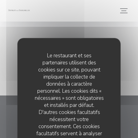
Personnalisation de vos choix en matière de cookies
Presse
Le restaurant et ses
partenaires utilisent des
cookies sur ce site, pouvant
impliquer la collecte de
données à caractère
personnel. Les cookies dits «
nécessaires » sont obligatoires
et installés par défaut.
Bistrot des Tournelles
D'autres cookies facultatifs
nécessitent votre
consentement. Ces cookies
((ouvre une nouvell
6 rue des Tournelles 75004 Paris
facultatifs servent à analyser
01 57 40 99 96