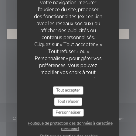
votre navigation, mesurer
l'audience du site, proposer
RÉSERVATION
des fonctionnalités (ex : en lien
avec les réseaux sociaux) ou
afficher des publicités ou
RÉSERVER
contenus personnalisés.
Cliquez sur « Tout accepter », «
NOUS SUIVRE
Tout refuser » ou «
Personnaliser » pour gérer vos
préférences. Vous pouvez
modifier vos choix à tout
Instagram ((ouvre une nouvelle f
moment en cliquant sur l'icône
représentant un cookie en bas
NEWSLETTER
Tout accepter
à gauche des pages du site.
Tout refuser
Personnaliser
© 2026 Bistrot des Tournelles — Création de site internet
Politique de protection des données à caractère
((ouvre une nouvelle fe
restaurant avec
Zenchef
personnel
Mentions légales
CGU