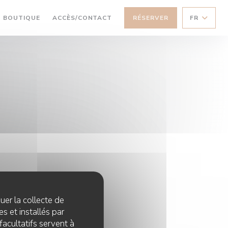
((OUVRE UNE NOUVELLE FENÊTRE))
BOUTIQUE
ACCÈS/CONTACT
RÉSERVER
FR
quer la collecte de
s et installés par
facultatifs servent à