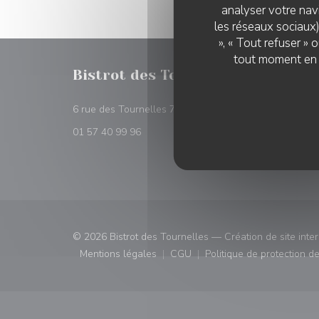
analyser votre navi
les réseaux sociaux)
», « Tout refuser »
tout moment en c
Bistrot des Tournelles
RÉSER
((ouvre une nouvelle 
6 rue des Tournelles 75004 Paris
RÉSE
01 57 40 99 96
© 2026 Bistrot des Tournelles — Création de site inte
Mentions légales
CGU
Politique de protection 
((ouvre une nouvelle fenêtre))
((ouvre une nouvelle fenêtre)