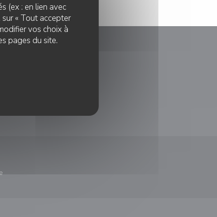
s (ex : en lien avec
z sur « Tout accepter
modifier vos choix à
es pages du site.
le fenêtre))
e
nêtre))
re une nouvelle fenêtre))