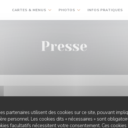
CARTES & MENUS
PHOTOS
INFOS PRATIQUES
Presse
es partenaires utilisent des cookies sur ce site, pouvant impli
re personnel. Les cookies dits « nécessaires » sont obligatoire
kies facultatifs nécessitent votre consentement. Ces cookies 