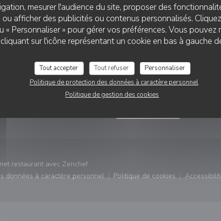
gation, mesurer l'audience du site, proposer des fonctionnalité
 ou afficher des publicités ou contenus personnalisés. Clique
 ou « Personnaliser » pour gérer vos préférences. Vous pouvez 
liquant sur l'icône représentant un cookie en bas à gauche d
VATION
NOUS SUIVRE
Tout accepter
Tout refuser
Personnaliser
fenêtre))
Politique de protection des données à caractère personnel
RVER
Instagram ((ouvre une nouvel
Politique de gestion des cookies
NEWSLETTER
((ouvre une nouvelle fenêtre))
rnet restaurant avec
Zenchef
des données à caractère personnel
Politique de cookies
Accessibilit
)
((ouvre une nouvelle fenêtre))
((ouvre une nouvelle fe
((ouv