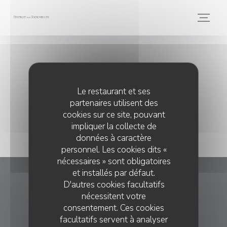
Personnalisation de vos choix en matière de cookies
Presse
Le restaurant et ses
partenaires utilisent des
cookies sur ce site, pouvant
impliquer la collecte de
données à caractère
personnel. Les cookies dits «
nécessaires » sont obligatoires
et installés par défaut.
Bistrot des Tournelles
D'autres cookies facultatifs
nécessitent votre
consentement. Ces cookies
((ouvre une nouvell
6 rue des Tournelles 75004 Paris
facultatifs servent à analyser
01 57 40 99 96