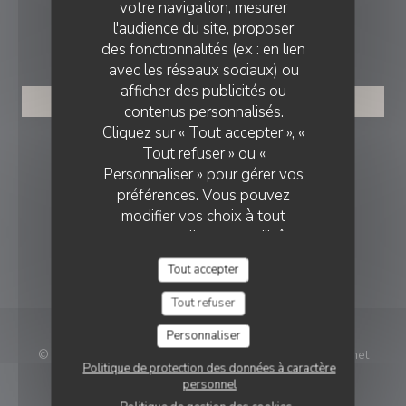
votre navigation, mesurer
l'audience du site, proposer
RÉSERVATION
des fonctionnalités (ex : en lien
avec les réseaux sociaux) ou
afficher des publicités ou
RÉSERVER
contenus personnalisés.
Cliquez sur « Tout accepter », «
NOUS SUIVRE
Tout refuser » ou «
Personnaliser » pour gérer vos
préférences. Vous pouvez
modifier vos choix à tout
Instagram ((ouvre une nouvelle f
moment en cliquant sur l'icône
représentant un cookie en bas
NEWSLETTER
Tout accepter
à gauche des pages du site.
Tout refuser
Personnaliser
© 2026 Bistrot des Tournelles — Création de site internet
Politique de protection des données à caractère
((ouvre une nouvelle fe
restaurant avec
Zenchef
personnel
Mentions légales
CGU