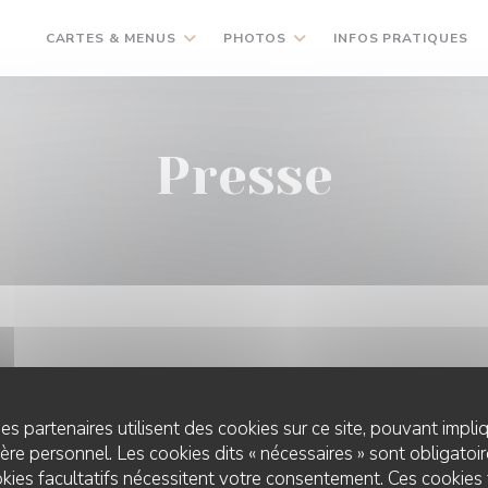
CARTES & MENUS
PHOTOS
INFOS PRATIQUES
Presse
es partenaires utilisent des cookies sur ce site, pouvant impli
re personnel. Les cookies dits « nécessaires » sont obligatoire
kies facultatifs nécessitent votre consentement. Ces cookies 