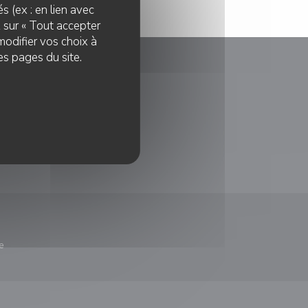
s (ex : en lien avec
z sur « Tout accepter
modifier vos choix à
es pages du site.
le fenêtre))
e
nêtre))
re une nouvelle fenêtre))