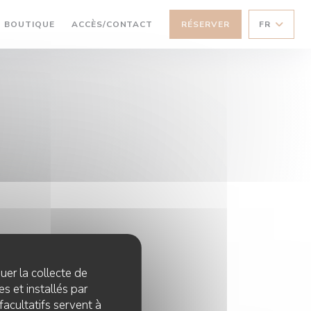
((OUVRE UNE NOUVELLE FENÊTRE))
BOUTIQUE
ACCÈS/CONTACT
RÉSERVER
FR
quer la collecte de
s et installés par
facultatifs servent à