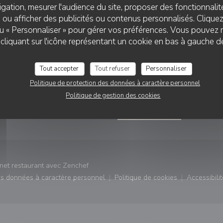
gation, mesurer l'audience du site, proposer des fonctionnalité
 ou afficher des publicités ou contenus personnalisés. Clique
 ou « Personnaliser » pour gérer vos préférences. Vous pouvez 
liquant sur l'icône représentant un cookie en bas à gauche d
VATION
NOUS SUIVRE
Tout accepter
Tout refuser
Personnaliser
fenêtre))
Politique de protection des données à caractère personnel
RVER
Instagram ((ouvre une nouvel
Politique de gestion des cookies
NEWSLETTER
((ouvre une nouvelle fenêtre))
rnet restaurant avec
Zenchef
des données à caractère personnel
Politique de cookies
Accessibilit
)
((ouvre une nouvelle fenêtre))
((ouvre une nouvelle fe
((ouv