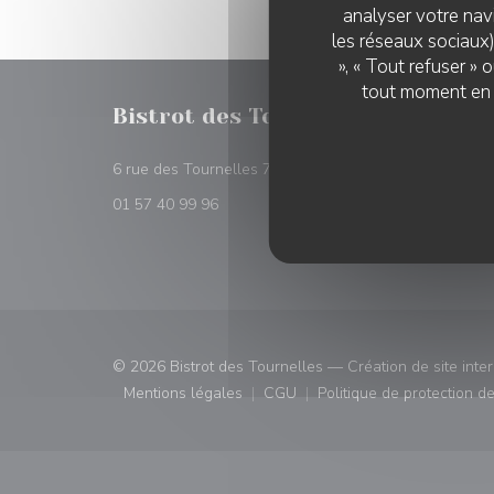
analyser votre navi
les réseaux sociaux)
», « Tout refuser »
tout moment en c
Bistrot des Tournelles
RÉSER
((ouvre une nouvelle 
6 rue des Tournelles 75004 Paris
RÉSE
01 57 40 99 96
© 2026 Bistrot des Tournelles — Création de site inte
Mentions légales
CGU
Politique de protection 
((ouvre une nouvelle fenêtre))
((ouvre une nouvelle fenêtre)