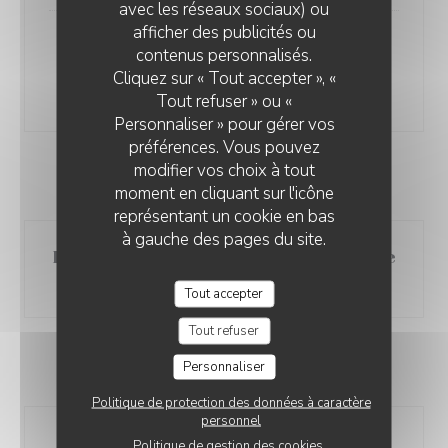
avec les réseaux sociaux) ou
afficher des publicités ou
Raviolis à l’aubergine & provolone,
contenus personnalisés.
tomates datterino
Cliquez sur « Tout accepter », «
38,00 EUR
Tout refuser » ou «
Personnaliser » pour gérer vos
préférences. Vous pouvez
modifier vos choix à tout
GARNITURES AU CHOIX
moment en cliquant sur l'icône
représentant un cookie en bas
à gauche des pages du site.
Frites ou Purée de pommes de terre
ou Haricots verts
Tout accepter
Tout refuser
Personnaliser
FROMAGE
Politique de protection des données à caractère
personnel
Fromage
Politique de gestion des cookies