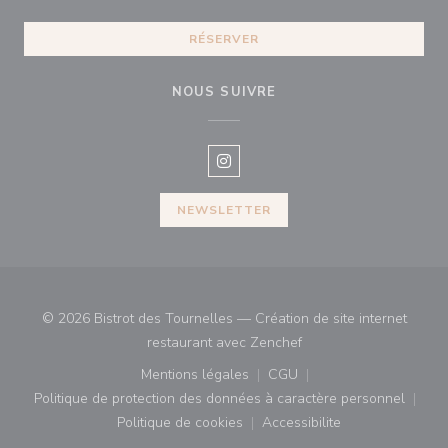
RÉSERVER
NOUS SUIVRE
Instagram ((ouvre une nouvelle f
NEWSLETTER
© 2026 Bistrot des Tournelles — Création de site internet
((ouvre une nouvelle fe
restaurant avec
Zenchef
Mentions légales
CGU
((ouvre une nouvelle fenêtre))
((ouvre une nouvelle fenê
Politique de protection des données à caractère personnel
((ouvre une nouvelle fenêtre))
Politique de cookies
Accessibilite
((ouvre une nouvelle fenêtre))
((ouvre une nouvelle fe