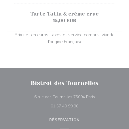
Tarte Tatin & crème crue
15,00 EUR
Prix net en euros, taxes et service compris, viande
d’origine Française
Bistrot des Tournelles
((ouvre une nouvell
6 rue des Tournelles 75004 Paris
01 57 40 99 96
RÉSERVATION