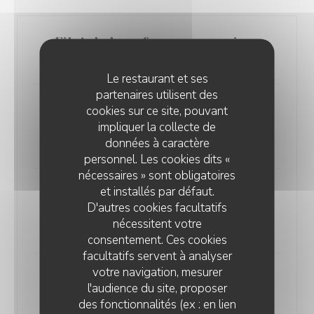
Filet de boeuf, sauce au poivre
48,00 EUR
Le restaurant et ses
partenaires utilisent des
Poulet fermier, girolles & jus de
cookies sur ce site, pouvant
impliquer la collecte de
viande
données à caractère
44,00 EUR
personnel. Les cookies dits «
nécessaires » sont obligatoires
et installés par défaut.
Cordon bleu de volaille, comté &
D'autres cookies facultatifs
jambon Prince de Paris
nécessitent votre
32,00 EUR
consentement. Ces cookies
facultatifs servent à analyser
votre navigation, mesurer
Daube de boeuf à la Provençale
l'audience du site, proposer
30,00 EUR
des fonctionnalités (ex : en lien