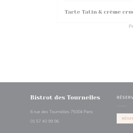
Tarte Tatin & crème cru
Pr
Bistrot des Tournelles
RÉSER
((ouvre une nouvelle 
6 rue des Tournelles 75004 Paris
RÉSE
01 57 40 99 96