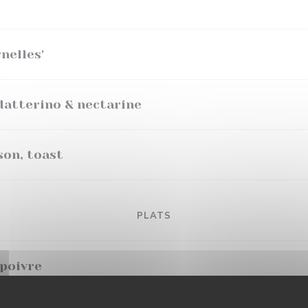
nelles'
datterino & nectarine
son, toast
PLATS
 poivre