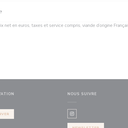
e
ix net en euros, taxes et service compris, viande d’origine França
VATION
NOUS SUIVRE
fenêtre))
RVER
Instagram ((ouvre une nouvel
NEWSLETTER