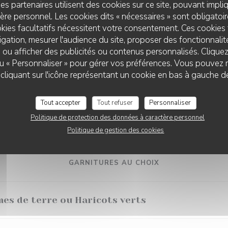
es partenaires utilisent des cookies sur ce site, pouvant impli
 & jus de viande
re personnel. Les cookies dits « nécessaires » sont obligatoire
kies facultatifs nécessitent votre consentement. Ces cookies 
gation, mesurer l'audience du site, proposer des fonctionnalité
, comté & jambon Prince de Paris
 ou afficher des publicités ou contenus personnalisés. Clique
 ou « Personnaliser » pour gérer vos préférences. Vous pouvez 
liquant sur l'icône représentant un cookie en bas à gauche d
vençale
Tout accepter
Tout refuser
Personnaliser
& provolone, tomates datterino
Politique de protection des données à caractère personnel
Politique de gestion des cookies
GARNITURES AU CHOIX
es de terre ou Haricots verts