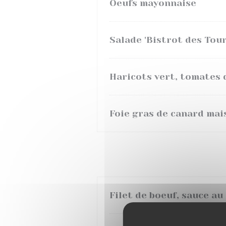
Oeufs mayonnaise
Salade 'Bistrot des Tour
Haricots vert, tomates 
Foie gras de canard mai
Filet de boeuf, sauce au