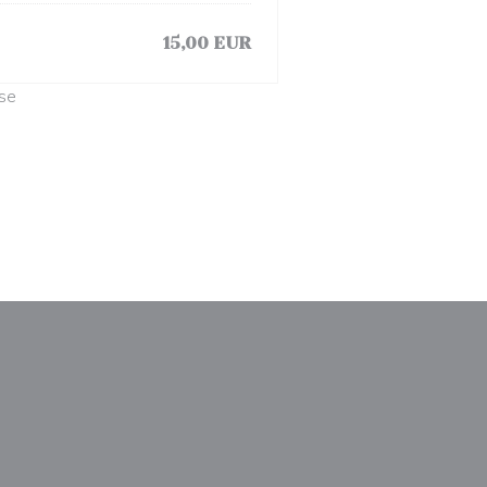
15,00 EUR
ise
le fenêtre))